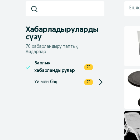
Ең 
Хабарладыруларды
сүзу
70 хабарландыру таптық
Айдарлар
Барлық
70
хабарландырулар
Үй мен бақ
70