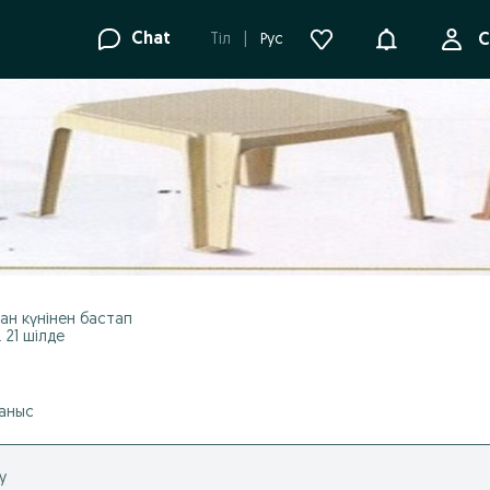
Ақпараттанд
Chat
Tіл
Рус
С
зан
күнінен бастап
. 21 шілде
аныс
у