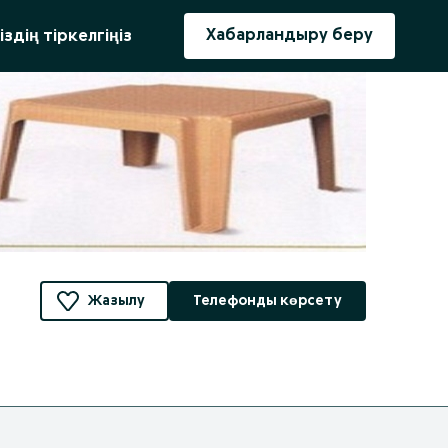
ыру
Хабарландыру беру
іздің тіркелгіңіз
Жазылу
Телефонды көрсету