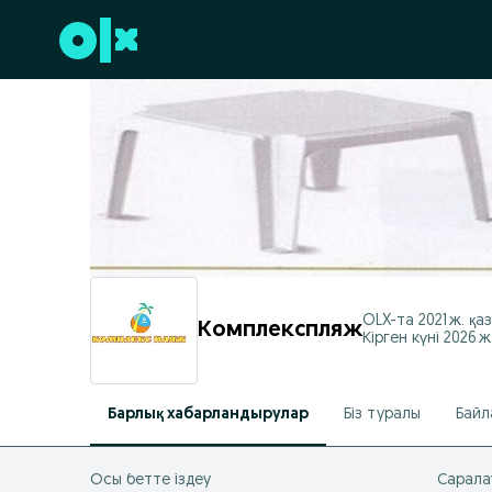
Төменгі деректемеге өту
OLX-та
2021 ж. қа
Комплекспляж
Кірген күні 2026 ж
Барлық хабарландырулар
Біз туралы
Байл
Осы бетте іздеу
Сарала